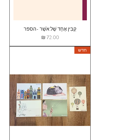
קַבִּין אֶחָד שֶׁל אֹשֶׁר -הספר
מחיר
חדש