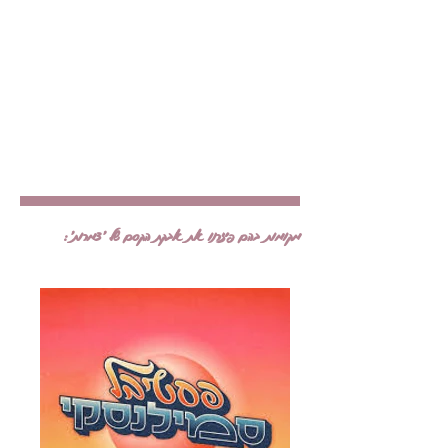
מקומות בהם פיזרנו את אבקת הקסם של ׳צמרות׳: