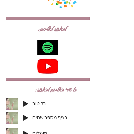
להאזנה לאלבום:
כל שירי האלבום להאזנה:
רק טוב
רציף מספר שתים
מעגלים