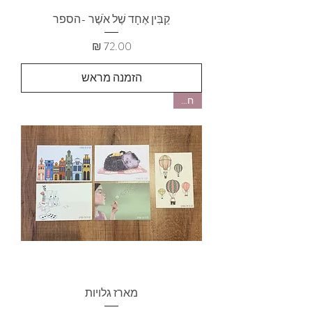
קַבִּין אֶחָד שֶׁל אֹשֶׁר -הספר
מחיר
הזמנה מראש
חדש
מארז גלויות