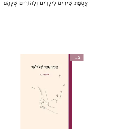
אֲסֻפַּת שִׁירִים לִילָדִים וְלַהוֹרִים שֶׁלָּהֶם
בקרוב